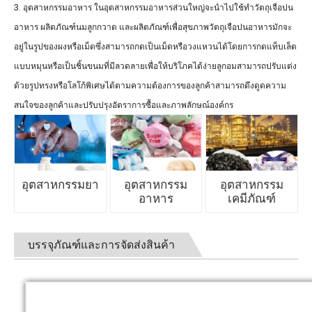
3. อุตสาหกรรมอาหาร ในอุตสาหกรรมอาหารส่วนใหญ่จะนำไปใช้ทำวัตถุเจือปน
อาหาร ผลิตภัณฑ์นมลูกกวาด และผลิตภัณฑ์เพื่อสุขภาพวัตถุเจือปนอาหารมักจะ
อยู่ในรูปของผงหรือเม็ดซึ่งสามารถกดเป็นเม็ดหรือวงแหวนได้โดยการกดแท็บเล็ต
แบบหมุนหรือเป็นชิ้นขนมที่มีลวดลายเพื่อให้บริโภคได้ง่ายลูกอมสามารถปรับแต่ง
ด้วยรูปทรงหรือโลโก้พิเศษได้ตามความต้องการของลูกค้าสามารถดึงดูดความ
สนใจของลูกค้าและปรับปรุงอัตราการซื้อและภาพลักษณ์องค์กร
อุตสาหกรรมยา
อุตสาหกรรม
อุตสาหกรรม
อาหาร
เคมีภัณฑ์
บรรจุภัณฑ์และการจัดส่งสินค้า