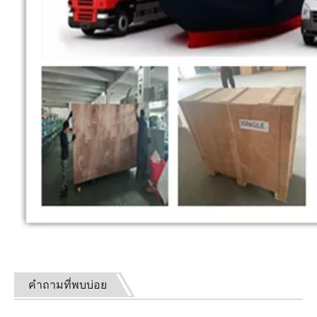
คำถามที่พบบ่อย