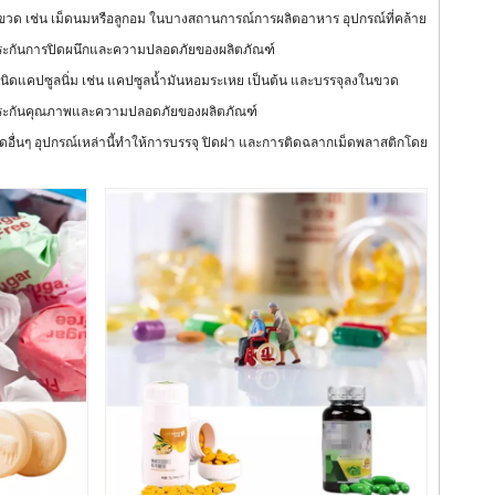
ขวด เช่น เม็ดนมหรือลูกอม ในบางสถานการณ์การผลิตอาหาร อุปกรณ์ที่คล้าย
ับประกันการปิดผนึกและความปลอดภัยของผลิตภัณฑ์
งชนิดแคปซูลนิ่ม เช่น แคปซูลน้ำมันหอมระเหย เป็นต้น และบรรจุลงในขวด
บประกันคุณภาพและความปลอดภัยของผลิตภัณฑ์
เม็ดอื่นๆ อุปกรณ์เหล่านี้ทำให้การบรรจุ ปิดฝา และการติดฉลากเม็ดพลาสติกโดย