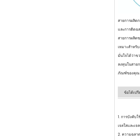
สายการผลิตกา
และการติดฉล
สายการผลิตขอ
เหมาะสำหรับ
มั่นใจได้ว่า
ลงทุนในสายก
ภัณฑ์ของคุณ 
ข้อได้เปร
1. การบังคับใ
เจลใสและเจลท
2. ความฉลาด