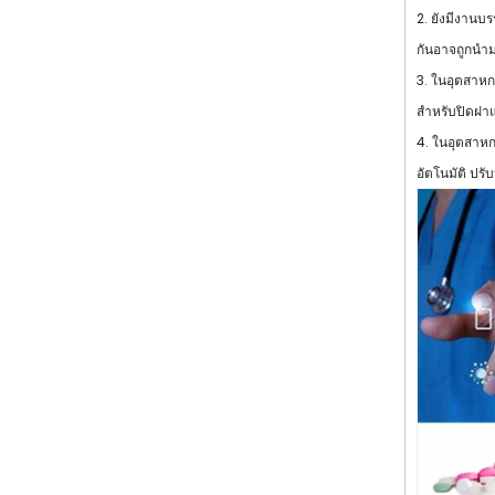
2. ยังมีงานบ
กันอาจถูกนำม
3. ในอุตสาหก
สำหรับปิดฝา
4. ในอุตสาหกร
อัตโนมัติ ปร