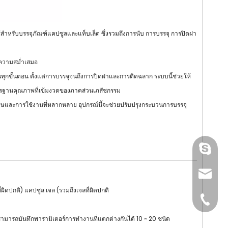
สำหรับบรรจุภัณฑ์แคปซูลและแท็บเล็ต ซึ่งรวมถึงการนับ การบรรจุ การปิดฝา
ีความสม่ำเสมอ
ั้นตอน ตั้งแต่การบรรจุจนถึงการปิดฝาและการติดฉลาก ระบบนี้ช่วยให้
าตรฐานคุณภาพที่เข้มงวดของภาคส่วนเภสัชกรรม
ละการใช้งานที่หลากหลาย อุปกรณ์นี้จะช่วยปรับปรุงกระบวนการบรรจุ
จีเอ็มแพ็กก
sales@
ี่ผิดปกติ) แคปซูล เจล (รวมถึงเจลที่ผิดปกติ
+86-15
รถบันทึกพารามิเตอร์การทำงานที่แตกต่างกันได้ 10 ~ 20 ชนิด