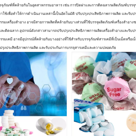
รรจุภัณฑ์ที่คล้ายกันในอุตสาหกรรมอาหาร เช่น การปิดฝาและการติดฉลากผลิตภัณฑ์บรรจุ
าใช้เพื่อทำให้การดำเนินงานเหล่านี้เป็นอัตโนมัติ ปรับปรุงประสิทธิภาพการผลิต และร
รรมเครื่องสำอาง อาจมีสายการผลิตที่คล้ายกันบางส่วนที่ใช้บรรจุผลิตภัณฑ์เครื่องสำอา
และติดฉลาก อุปกรณ์ดังกล่าวสามารถปรับปรุงประสิทธิภาพการผลิตเครื่องสำอางและรั
รมเคมี อาจมีอุปกรณ์ที่คล้ายกันบางอย่างที่ใช้สำหรับบรรจุภัณฑ์สารเคมีที่เป็นเม็ดหรือ
ับปรุงประสิทธิภาพการผลิต และรับประกันการบรรจุสารเคมีและความปลอดภัย