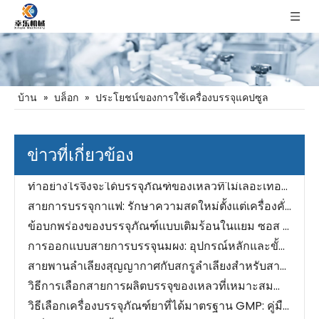
บ้าน
»
บล็อก
»
ประโยชน์ของการใช้เครื่องบรรจุแคปซูล
เครื่องบรรจุของเหลวราคาเท่าไหร่?
สายการบรรจุแบบครบวงจรเทียบกับเครื่องจักรแบบแยกส่วน: จริงๆ แล้วต้นทุนถูกกว่าอะไร
วิธีเลือกสายการบรรจุสำหรับผลิตภัณฑ์เม็ด: คู่มือผู้ซื้อฉบับสมบูรณ์
ข่าวที่เกี่ยวข้อง
5 ปัญหาบรรจุภัณฑ์ซอสที่ทำลายประสิทธิภาพของคุณ
ทำอย่างไรจึงจะได้บรรจุภัณฑ์ของเหลวที่ไม่เลอะเทอะ? ประเด็นทางเทคนิคที่สำคัญสำหรับการบรรจุถุง
สายการบรรจุกาแฟ: รักษาความสดใหม่ตั้งแต่เครื่องคั่วจนถึงชั้นวาง
ข้อบกพร่องของบรรจุภัณฑ์แบบเติมร้อนในแยม ซอส และวาง: สาเหตุและอุปกรณ์
การออกแบบสายการบรรจุนมผง: อุปกรณ์หลักและขั้นตอนการทำงาน
สายพานลำเลียงสุญญากาศกับสกรูลำเลียงสำหรับสายบรรจุภัณฑ์แบบผง
วิธีการเลือกสายการผลิตบรรจุของเหลวที่เหมาะสมสำหรับอุตสาหกรรมของคุณ
วิธีเลือกเครื่องบรรจุภัณฑ์ยาที่ได้มาตรฐาน GMP: คู่มือผู้ซื้อปี 2026