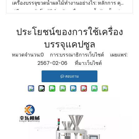
เครื่องบรรจุขวดน้ำผลไม้ทำงานอย่างไร: หลักการ คุณประโยชน์ และการใช้งาน
คู่มือระบบอัตโนมัติสำหรับเครื่องบรรจุน้ำมัน: ตั้งแต่การบรรจุไปจนถึงการปิดฝาและการติดฉลาก
แนวโน้มตลาดการบรรจุ การปิดฝา และการติดฉลากอาหารและเครื่องดื่ม
ผู้ผลิตเครื่องบรรจุของเหลว 10 อันดับแรกที่น่ารู้ในปี 2569
ประโยชน์ของการใช้เครื่อง
เครื่องบรรจุขวดอัตโนมัติช่วยเพิ่มประสิทธิภาพในการผลิตยาได้อย่างไร
บรรจุแคปซูล
วิธีเลือกเครื่องบรรจุของเหลวที่เหมาะสมสำหรับธุรกิจของคุณ
วิธีทำให้เครื่องบรรจุของเหลวทำงานในระยะยาว
หมวดจำนวน:
0
การ:บรรณาธิการเว็บไซต์ เผยแพร่:
ปัญหาเครื่องบรรจุของเหลวทั่วไปและวิธีแก้ไข
2567-02-06 ที่มา:
เว็บไซต์
วิธีที่ปั๊มเซอร์โวและระบบโฟลว์มิเตอร์ปรับปรุงความแม่นยำในการเติมของเหลว
สอบถาม
เครื่องบรรจุของเหลวราคาเท่าไหร่?
สายการบรรจุแบบครบวงจรเทียบกับเครื่องจักรแบบแยกส่วน: จริงๆ แล้วต้นทุนถูกกว่าอะไร
วิธีเลือกสายการบรรจุสำหรับผลิตภัณฑ์เม็ด: คู่มือผู้ซื้อฉบับสมบูรณ์
5 ปัญหาบรรจุภัณฑ์ซอสที่ทำลายประสิทธิภาพของคุณ
ทำอย่างไรจึงจะได้บรรจุภัณฑ์ของเหลวที่ไม่เลอะเทอะ? ประเด็นทางเทคนิคที่สำคัญสำหรับการบรรจุถุง
สายการบรรจุกาแฟ: รักษาความสดใหม่ตั้งแต่เครื่องคั่วจนถึงชั้นวาง
ข้อบกพร่องของบรรจุภัณฑ์แบบเติมร้อนในแยม ซอส และวาง: สาเหตุและอุปกรณ์